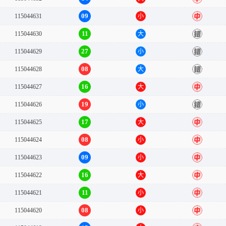
09
115044631
小
中
11
115044630
大
错
27
115044629
小
错
08
115044628
大
错
16
115044627
大
中
19
115044626
小
错
17
115044625
大
中
08
115044624
小
中
09
115044623
小
中
16
115044622
大
中
11
115044621
小
中
08
115044620
小
中