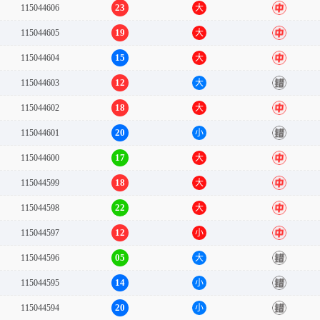
23
115044606
大
中
19
115044605
大
中
15
115044604
大
中
12
115044603
大
错
18
115044602
大
中
20
115044601
小
错
17
115044600
大
中
18
115044599
大
中
22
115044598
大
中
12
115044597
小
中
05
115044596
大
错
14
115044595
小
错
20
115044594
小
错