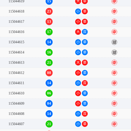
15
115044619
大
单
中
23
115044618
小
单
中
13
115044617
小
单
中
17
115044616
大
双
中
14
115044615
小
单
错
16
115044614
小
单
错
21
115044613
大
单
中
08
115044612
小
单
中
14
115044611
小
双
中
06
115044610
小
单
中
04
115044609
小
单
中
14
115044608
小
双
中
21
115044607
小
单
中