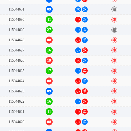
09
115044631
大
双
错
11
115044630
小
双
中
27
115044629
小
双
错
08
115044628
小
单
中
16
115044627
小
双
中
19
115044626
大
双
中
17
115044625
小
单
中
08
115044624
小
单
中
09
115044623
小
单
中
16
115044622
小
双
中
11
115044621
小
单
中
08
115044620
小
单
中