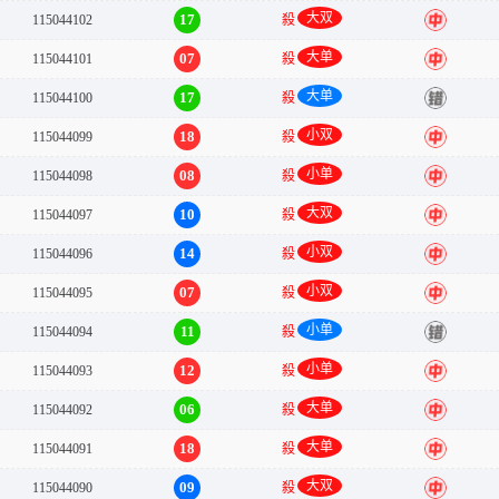
大双
17
115044102
殺
中
大单
07
115044101
殺
中
大单
17
115044100
殺
错
小双
18
115044099
殺
中
小单
08
115044098
殺
中
大双
10
115044097
殺
中
小双
14
115044096
殺
中
小双
07
115044095
殺
中
小单
11
115044094
殺
错
小单
12
115044093
殺
中
大单
06
115044092
殺
中
大单
18
115044091
殺
中
大双
09
115044090
殺
中