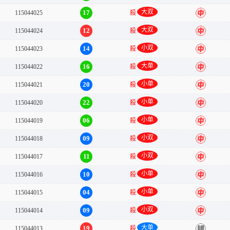
大双
17
115044025
殺
中
大双
12
115044024
殺
中
小双
14
115044023
殺
中
大单
16
115044022
殺
中
小单
20
115044021
殺
中
小单
22
115044020
殺
中
小单
06
115044019
殺
中
小双
09
115044018
殺
中
小双
11
115044017
殺
中
小单
10
115044016
殺
中
小单
04
115044015
殺
中
小双
09
115044014
殺
中
大单
19
115044013
殺
错