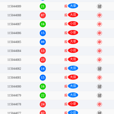
大单
21
115044089
殺
错
大双
07
115044088
殺
中
小双
16
115044087
殺
中
小单
15
115044086
殺
中
大单
09
115044085
殺
中
小双
13
115044084
殺
中
大双
23
115044083
殺
中
大双
14
115044082
殺
错
大双
15
115044081
殺
中
大双
16
115044080
殺
错
大双
22
115044079
殺
错
小单
24
115044078
殺
中
小双
02
115044077
殺
错