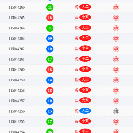
大单
11
115044266
殺
中
小双
18
115044265
殺
中
大单
11
115044264
殺
中
大单
09
115044263
殺
中
小单
10
115044262
殺
中
小单
17
115044261
殺
中
小单
18
115044260
殺
中
大单
14
115044259
殺
中
小双
18
115044258
殺
中
大双
10
115044257
殺
中
大单
15
115044256
殺
错
小双
17
115044255
殺
中
小单
06
115044254
殺
中