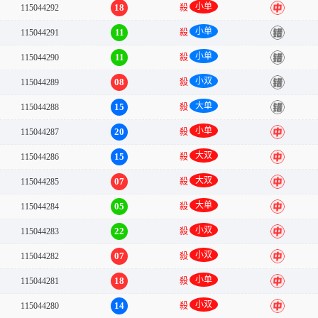
小单
18
115044292
殺
中
小单
11
115044291
殺
错
小单
11
115044290
殺
错
小双
08
115044289
殺
错
大单
15
115044288
殺
错
小单
20
115044287
殺
中
大双
15
115044286
殺
中
大双
07
115044285
殺
中
大单
05
115044284
殺
中
小双
22
115044283
殺
中
小双
07
115044282
殺
中
小单
18
115044281
殺
中
小双
14
115044280
殺
中