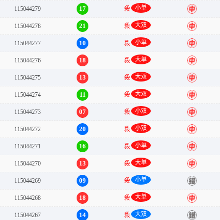
小单
17
115044279
殺
中
大双
21
115044278
殺
中
小单
10
115044277
殺
中
大单
18
115044276
殺
中
大双
13
115044275
殺
中
大双
11
115044274
殺
中
小双
07
115044273
殺
中
小双
20
115044272
殺
中
小单
16
115044271
殺
中
大单
13
115044270
殺
中
小单
09
115044269
殺
错
大单
18
115044268
殺
中
大双
14
115044267
殺
错