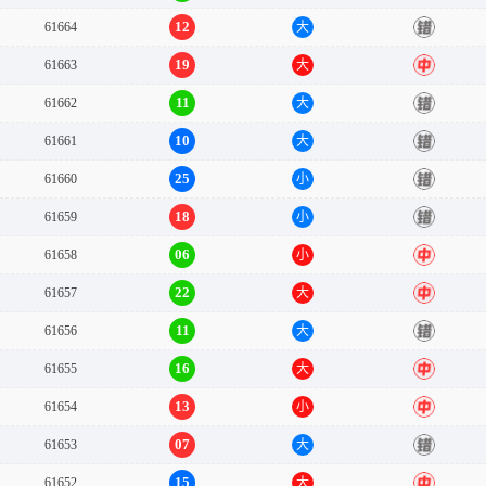
12
61664
大
错
19
61663
大
中
11
61662
大
错
10
61661
大
错
25
61660
小
错
18
61659
小
错
06
61658
小
中
22
61657
大
中
11
61656
大
错
16
61655
大
中
13
61654
小
中
07
61653
大
错
15
61652
大
中