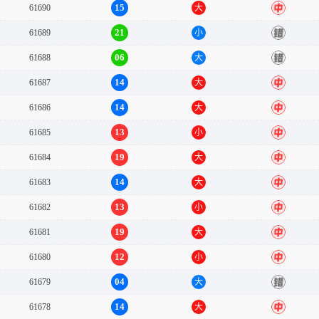
15
61690
大
中
21
61689
小
错
06
61688
大
错
14
61687
大
中
14
61686
大
中
13
61685
小
中
19
61684
大
中
14
61683
大
中
13
61682
小
中
19
61681
大
中
12
61680
小
中
04
61679
大
错
14
61678
大
中