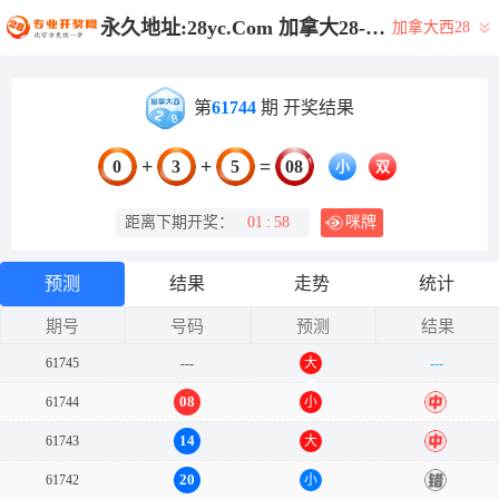
永久地址:28yc.Com 加拿大28-开奖|结果查询|加拿大结果咪牌查询|加拿大PC历史走势|加拿大PC28大神预测|加拿大28刮奖预测
加拿大西28
第
61744
期 开奖结果
+
+
=
0
3
5
08
小
双
距离下期开奖：
01
:
58
咪牌
预测
结果
走势
统计
期号
号码
预测
结果
61745
---
大
---
单
08
61744
小
中
14
61743
大
中
20
61742
小
错