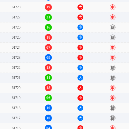
19
61728
大
中
21
61727
大
中
16
61726
小
错
18
61725
小
错
07
61724
小
中
09
61723
小
中
18
61722
小
错
11
61721
大
错
18
61720
大
中
06
61719
小
中
10
61718
大
错
10
61717
大
错
04
61716
小
中