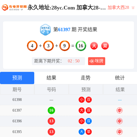
永久地址:28yc.Com 加拿大28-开奖|结果查询|加拿大结果咪牌查询|加拿大PC历史走势|加拿大PC28大神预测|加拿大28刮奖预测
加拿大西28
第
61397
期 开奖结果
+
+
=
4
3
9
16
大
双
距离下期开奖：
02
:
50
咪牌
预测
结果
走势
统计
期号
号码
预测
结果
61398
---
小
双
---
16
61397
大
双
中
13
61396
小
双
中
13
61395
大
单
中