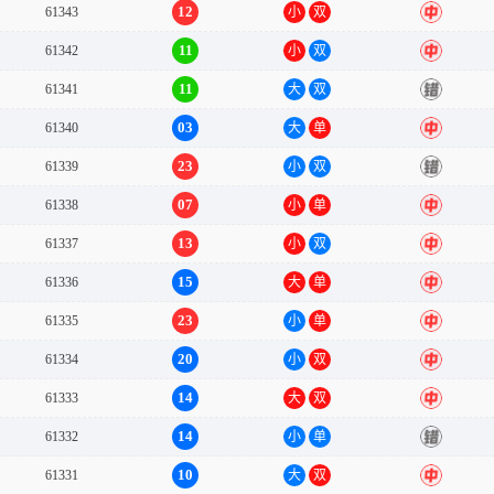
12
61343
小
双
中
11
61342
小
双
中
11
61341
大
双
错
03
61340
大
单
中
23
61339
小
双
错
07
61338
小
单
中
13
61337
小
双
中
15
61336
大
单
中
23
61335
小
单
中
20
61334
小
双
中
14
61333
大
双
中
14
61332
小
单
错
10
61331
大
双
中