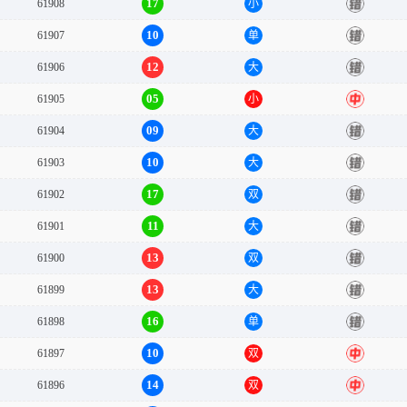
17
61908
小
错
10
61907
单
错
12
61906
大
错
05
61905
小
中
09
61904
大
错
10
61903
大
错
17
61902
双
错
11
61901
大
错
13
61900
双
错
13
61899
大
错
16
61898
单
错
10
61897
双
中
14
61896
双
中