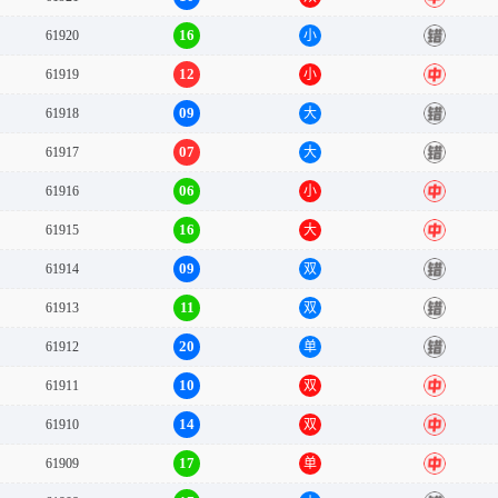
16
61920
小
错
12
61919
小
中
09
61918
大
错
07
61917
大
错
06
61916
小
中
16
61915
大
中
09
61914
双
错
11
61913
双
错
20
61912
单
错
10
61911
双
中
14
61910
双
中
17
61909
单
中