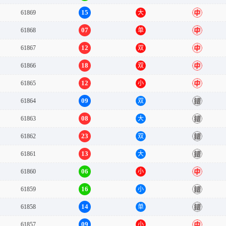
15
61869
大
中
07
61868
单
中
12
61867
双
中
18
61866
双
中
12
61865
小
中
09
61864
双
错
08
61863
大
错
23
61862
双
错
13
61861
大
错
06
61860
小
中
16
61859
小
错
14
61858
单
错
09
61857
小
中