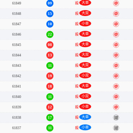
大单
09
61849
殺
中
大双
15
61848
殺
中
小单
10
61847
殺
中
大单
22
61846
殺
中
大单
08
61845
殺
中
大双
13
61844
殺
中
大双
11
61843
殺
中
小双
19
61842
殺
中
大单
18
61841
殺
中
小双
11
61840
殺
中
小单
12
61839
殺
中
大单
17
61838
殺
错
小单
11
61837
殺
错