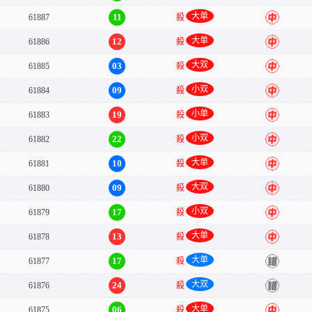
大单
11
61887
殺
中
大单
12
61886
殺
中
大双
03
61885
殺
中
小双
09
61884
殺
中
小单
19
61883
殺
中
小双
22
61882
殺
中
大单
10
61881
殺
中
大双
09
61880
殺
中
小双
17
61879
殺
中
大单
13
61878
殺
中
大单
17
61877
殺
错
大双
24
61876
殺
错
大单
06
61875
殺
中