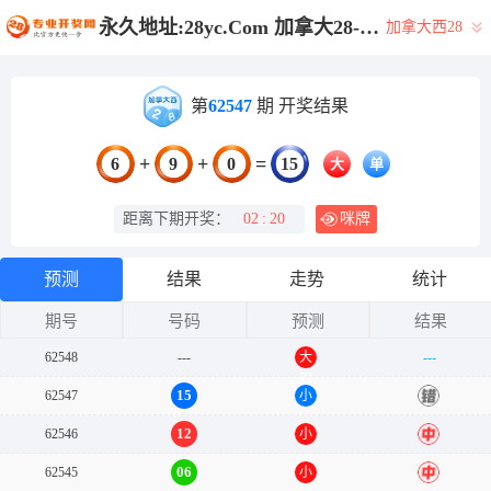
永久地址:28yc.Com 加拿大28-开奖|结果查询|加拿大结果咪牌查询|加拿大PC历史走势|加拿大PC28大神预测|加拿大28刮奖预测
加拿大西28
第
62547
期 开奖结果
+
+
=
6
9
0
15
大
单
距离下期开奖：
02
:
20
咪牌
预测
结果
走势
统计
期号
号码
预测
结果
62548
---
大
---
双
15
62547
小
错
12
62546
小
中
06
62545
小
中