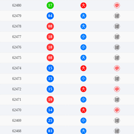
17
62480
大
中
04
62479
大
错
08
62478
大
错
18
62477
小
错
18
62476
小
错
08
62475
大
错
15
62474
大
中
15
62473
小
错
15
62472
大
中
19
62471
小
错
14
62470
大
中
25
62469
小
错
03
62468
大
错