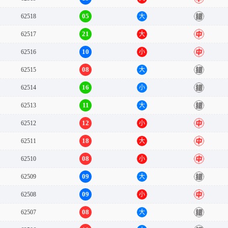
05
62518
大
错
21
62517
大
中
10
62516
小
中
08
62515
大
错
16
62514
小
错
11
62513
大
错
12
62512
小
中
18
62511
大
中
08
62510
小
中
09
62509
大
错
09
62508
小
中
08
62507
大
错