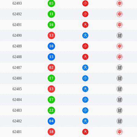
05
62493
小
中
11
62492
小
中
16
62491
大
中
13
62490
大
错
10
62489
小
中
15
62488
大
中
02
62487
大
错
17
62486
小
错
13
62485
大
错
17
62484
小
错
22
62483
小
错
04
62482
大
错
18
62481
大
中