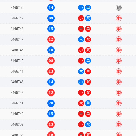
14
3466750
小
单
错
09
3466749
小
双
中
15
3466748
大
单
中
12
3466747
大
双
中
10
3466746
小
双
中
08
3466745
小
单
中
13
3466744
大
单
中
14
3466743
小
双
中
12
3466742
小
双
中
20
3466741
大
单
中
15
3466740
大
单
中
13
3466739
小
双
中
18
3466738
大
双
中