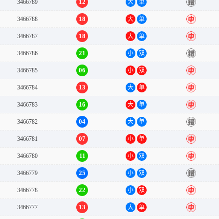
12
3466789
大
单
错
18
3466788
大
单
中
18
3466787
大
单
中
21
3466786
小
双
错
06
3466785
小
双
中
13
3466784
大
单
中
16
3466783
大
单
中
04
3466782
大
单
错
07
3466781
小
单
中
11
3466780
小
双
中
25
3466779
小
双
错
22
3466778
小
双
中
13
3466777
大
单
中