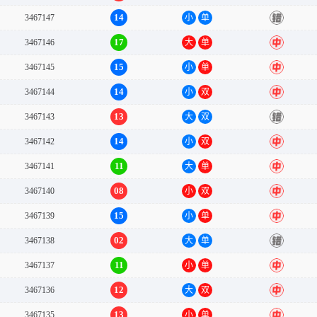
14
3467147
小
单
错
17
3467146
大
单
中
15
3467145
小
单
中
14
3467144
小
双
中
13
3467143
大
双
错
14
3467142
小
双
中
11
3467141
大
单
中
08
3467140
小
双
中
15
3467139
小
单
中
02
3467138
大
单
错
11
3467137
小
单
中
12
3467136
大
双
中
13
3467135
小
单
中