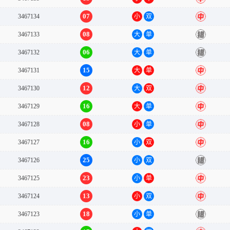
07
3467134
小
双
中
08
3467133
大
单
错
06
3467132
大
单
错
15
3467131
大
单
中
12
3467130
大
双
中
16
3467129
大
单
中
08
3467128
小
单
中
16
3467127
小
双
中
25
3467126
小
双
错
23
3467125
小
单
中
13
3467124
小
双
中
18
3467123
小
单
错