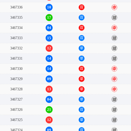
10
3467336
双
中
17
3467335
双
错
04
3467334
双
中
15
3467333
双
错
12
3467332
单
错
14
3467331
单
错
14
3467330
双
中
09
3467329
单
中
13
3467328
单
中
04
3467327
单
错
21
3467326
双
错
12
3467325
单
错
09
3467324
双
错