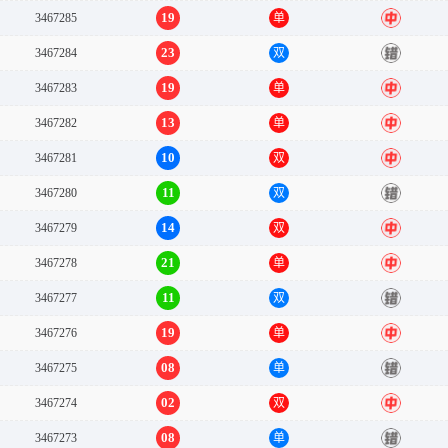
19
3467285
单
中
23
3467284
双
错
19
3467283
单
中
13
3467282
单
中
10
3467281
双
中
11
3467280
双
错
14
3467279
双
中
21
3467278
单
中
11
3467277
双
错
19
3467276
单
中
08
3467275
单
错
02
3467274
双
中
08
3467273
单
错