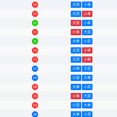
19
大双
小单
13
大双
小单
22
大双
小单
13
小单
大双
11
大单
小双
13
大双
小单
13
大双
小单
15
小单
大双
14
小双
大单
18
大单
小双
13
小单
大双
13
小双
大单
20
大单
小双