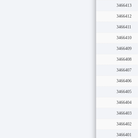
3466413
3466412
3466411
3466410
3466409
3466408
3466407
3466406
3466405
3466404
3466403
3466402
3466401