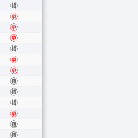
错
中
中
中
错
中
中
错
错
错
中
错
错