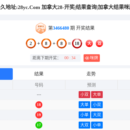
第
3466480
期 开奖结果
+
+
=
2
8
8
18
大
双
距离下期开奖：
00
:
34
咪牌
结果
走势
号码
预测
---
小双
大单
18
大单
小双
19
小单
大双
17
大双
小单