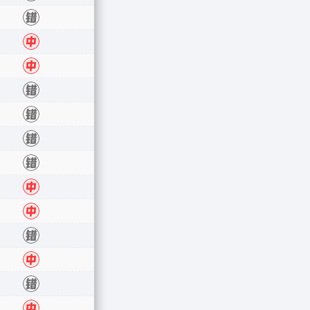
错
中
中
错
错
错
错
中
中
错
中
错
中