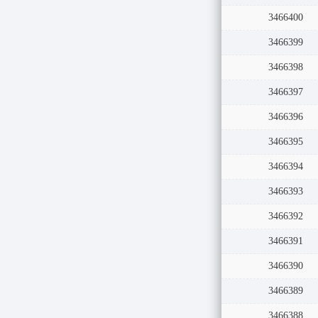
3466400
3466399
3466398
3466397
3466396
3466395
3466394
3466393
3466392
3466391
3466390
3466389
3466388