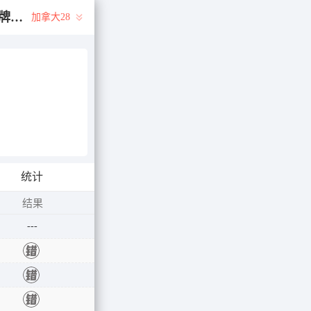
永久地址:28yc.Com 加拿大28-开奖|结果查询|加拿大结果咪牌查询|加拿大PC历史走势|加拿大PC28大神预测|加拿大28刮奖预测
加拿大28
统计
结果
---
错
错
错