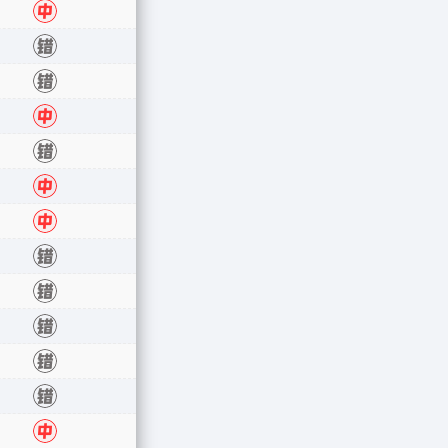
中
错
错
中
错
中
中
错
错
错
错
错
中