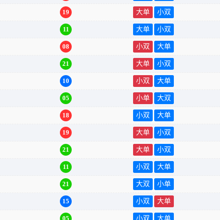
19
大单
小双
11
大单
小双
08
小双
大单
21
大单
小双
10
小双
大单
05
小单
大双
18
小双
大单
19
大单
小双
21
大单
小双
11
小双
大单
21
大双
小单
15
小双
大单
05
小双
大单