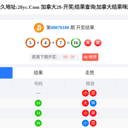
第
08070180
期 开奖结果
+
+
=
5
4
7
16
大
双
距离下期开奖：
00
:
39
咪牌
结果
走势
号码
预测
---
小
双
16
大
单
11
小
单
16
小
双