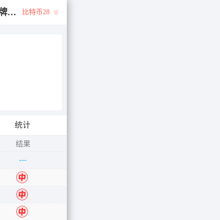
永久地址:28yc.Com 加拿大28-开奖|结果查询|加拿大结果咪牌查询|加拿大PC历史走势|加拿大PC28大神预测|加拿大28刮奖预测
比特币28
统计
结果
---
中
中
中