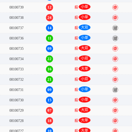
小单
12
08100739
殺
中
小单
24
08100738
殺
中
大双
14
08100737
殺
错
小单
11
08100736
殺
错
大双
09
08100735
殺
中
小双
22
08100734
殺
中
大单
16
08100733
殺
中
小双
21
08100732
殺
中
小单
09
08100731
殺
错
小单
15
08100730
殺
中
大双
07
08100729
殺
中
大单
18
08100728
殺
中
大单
10
08100727
殺
中