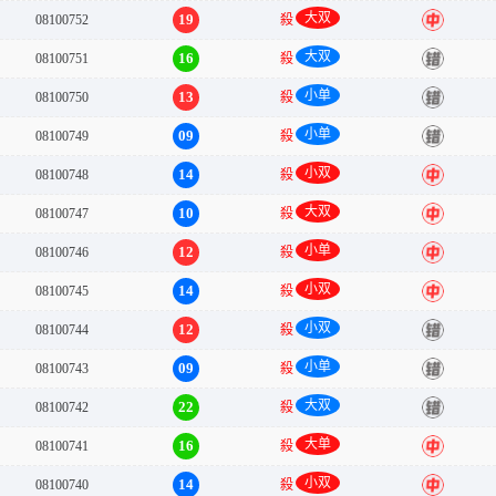
大双
19
08100752
殺
中
大双
16
08100751
殺
错
小单
13
08100750
殺
错
小单
09
08100749
殺
错
小双
14
08100748
殺
中
大双
10
08100747
殺
中
小单
12
08100746
殺
中
小双
14
08100745
殺
中
小双
12
08100744
殺
错
小单
09
08100743
殺
错
大双
22
08100742
殺
错
大单
16
08100741
殺
中
小双
14
08100740
殺
中