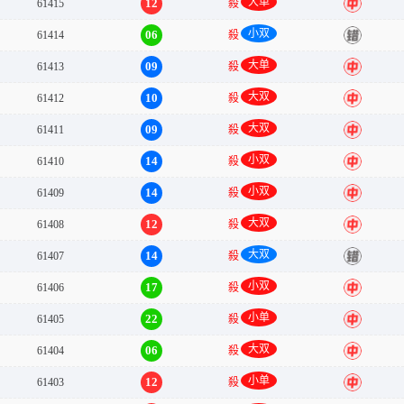
大单
12
61415
殺
中
小双
06
61414
殺
错
大单
09
61413
殺
中
大双
10
61412
殺
中
大双
09
61411
殺
中
小双
14
61410
殺
中
小双
14
61409
殺
中
大双
12
61408
殺
中
大双
14
61407
殺
错
小双
17
61406
殺
中
小单
22
61405
殺
中
大双
06
61404
殺
中
小单
12
61403
殺
中