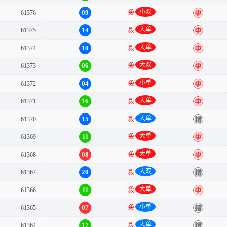
小双
09
61376
殺
中
大单
14
61375
殺
中
大单
10
61374
殺
中
大双
06
61373
殺
中
小单
04
61372
殺
中
大单
16
61371
殺
中
大单
15
61370
殺
错
大单
11
61369
殺
中
大单
08
61368
殺
中
大双
20
61367
殺
错
大单
11
61366
殺
中
小单
07
61365
殺
错
大单
17
61364
殺
错