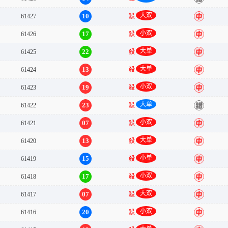
大双
10
61427
殺
中
小双
17
61426
殺
中
大单
22
61425
殺
中
大单
13
61424
殺
中
小双
19
61423
殺
中
大单
23
61422
殺
错
小双
07
61421
殺
中
大单
13
61420
殺
中
小单
15
61419
殺
中
小双
17
61418
殺
中
大双
07
61417
殺
中
小双
20
61416
殺
中