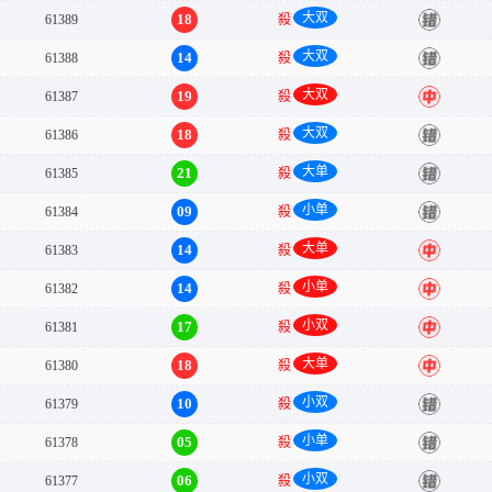
大双
18
61389
殺
错
大双
14
61388
殺
错
大双
19
61387
殺
中
大双
18
61386
殺
错
大单
21
61385
殺
错
小单
09
61384
殺
错
大单
14
61383
殺
中
小单
14
61382
殺
中
小双
17
61381
殺
中
大单
18
61380
殺
中
小双
10
61379
殺
错
小单
05
61378
殺
错
小双
06
61377
殺
错