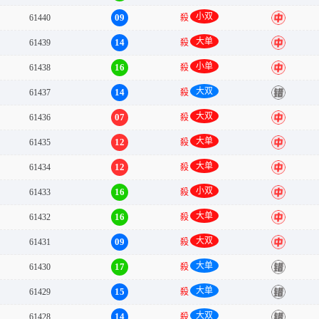
小双
09
61440
殺
中
大单
14
61439
殺
中
小单
16
61438
殺
中
大双
14
61437
殺
错
大双
07
61436
殺
中
大单
12
61435
殺
中
大单
12
61434
殺
中
小双
16
61433
殺
中
大单
16
61432
殺
中
大双
09
61431
殺
中
大单
17
61430
殺
错
大单
15
61429
殺
错
大双
14
61428
殺
错