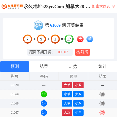
永久地址:28yc.Com 加拿大28-开奖|结果查询|加拿大结果咪牌查询|加拿大PC历史走势|加拿大PC28大神预测|加拿大28刮奖预测
加拿大西28
第
61669
期 开奖结果
+
+
=
7
9
1
17
大
单
距离下期开奖：
00
:
07
咪牌
预测
结果
走势
统计
期号
号码
预测
结果
61670
---
大单
小双
---
17
61669
小单
大双
错
14
61668
大单
小双
错
14
61667
大双
小单
中