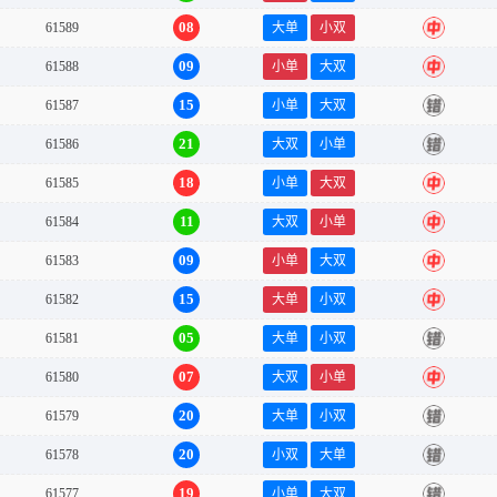
08
61589
大单
小双
中
09
61588
小单
大双
中
15
61587
小单
大双
错
21
61586
大双
小单
错
18
61585
小单
大双
中
11
61584
大双
小单
中
09
61583
小单
大双
中
15
61582
大单
小双
中
05
61581
大单
小双
错
07
61580
大双
小单
中
20
61579
大单
小双
错
20
61578
小双
大单
错
19
61577
小单
大双
错