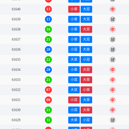
13
61640
小单
大双
中
15
61639
小单
大双
错
16
61638
小单
大双
中
21
61637
小单
大双
错
20
61636
小双
大单
错
22
61635
大单
小双
错
20
61634
小单
大双
中
21
61633
小双
大单
中
07
61632
大双
小单
中
08
61631
小双
大单
中
21
61630
小双
大单
中
11
61629
大单
小双
错