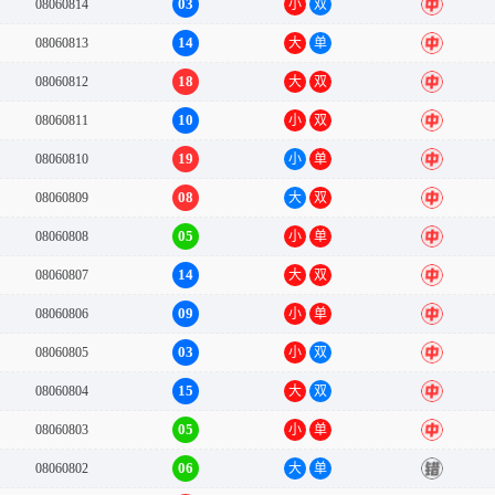
03
08060814
小
双
中
14
08060813
大
单
中
18
08060812
大
双
中
10
08060811
小
双
中
19
08060810
小
单
中
08
08060809
大
双
中
05
08060808
小
单
中
14
08060807
大
双
中
09
08060806
小
单
中
03
08060805
小
双
中
15
08060804
大
双
中
05
08060803
小
单
中
06
08060802
大
单
错