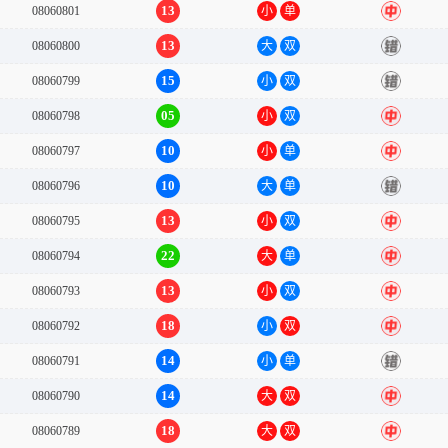
13
08060801
小
单
中
13
08060800
大
双
错
15
08060799
小
双
错
05
08060798
小
双
中
10
08060797
小
单
中
10
08060796
大
单
错
13
08060795
小
双
中
22
08060794
大
单
中
13
08060793
小
双
中
18
08060792
小
双
中
14
08060791
小
单
错
14
08060790
大
双
中
18
08060789
大
双
中