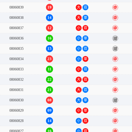
19
08060839
大
双
中
14
08060838
大
单
中
12
08060837
小
双
中
16
08060836
小
单
错
15
08060835
小
双
错
23
08060834
小
单
中
11
08060833
小
双
中
22
08060832
大
双
中
21
08060831
大
双
中
08
08060830
大
单
错
09
08060829
小
单
中
14
08060828
小
双
中
16
08060827
小
双
中