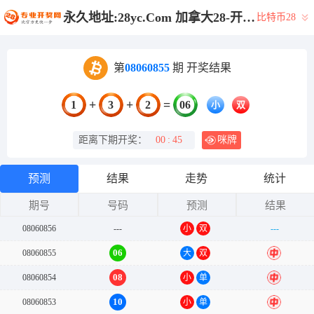
永久地址:28yc.Com 加拿大28-开奖|结果查询|加拿大结果咪牌查询|加拿大PC历史走势|加拿大PC28大神预测|加拿大28刮奖预测
比特币28
第
08060855
期 开奖结果
+
+
=
1
3
2
06
小
双
距离下期开奖：
00
:
45
咪牌
预测
结果
走势
统计
期号
号码
预测
结果
08060856
---
小
双
---
06
08060855
大
双
中
08
08060854
小
单
中
10
08060853
小
单
中