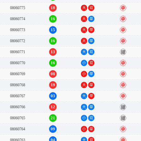
18
08060775
大
双
中
16
08060774
大
单
中
15
08060773
大
单
中
16
08060772
大
单
中
13
08060771
大
双
错
16
08060770
小
双
中
08
08060769
小
单
中
19
08060768
大
单
中
03
08060767
大
单
中
12
08060766
大
单
错
21
08060765
小
双
错
09
08060764
小
单
中
04
08060763
大
双
中